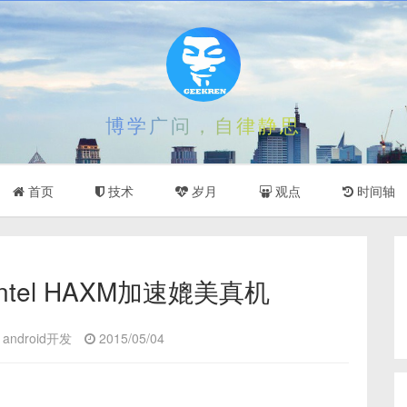
博学广问，自律静思
首页
技术
岁月
观点
时间轴
tel HAXM加速媲美真机
android开发
2015/05/04