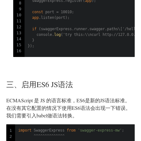
  swaggerExpress.register(
app
);
8
9
const
 port = 10010;
10
app
.listen(port);
11
12
if
 (swaggerExpress.runner.swagger.paths\['/hello'
13
    console.
log
('try this:\\ncurl http:
//127.0.0.1:
14
  }
15
});
16
三、启用ES6 JS语法
ECMAScript 是 JS 的语言标准，ES6是新的JS语法标准。
在没有其它配置的情况下使用ES6语法会出现一下错误。
我们需要引入babel做语法转换。
import
 SwaggerExpress 
from
'swagger-express-mw'
;
1
       ^^^^^^^^^^^^^^
2