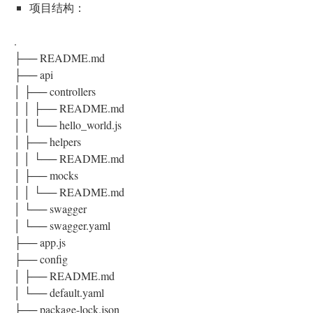
项目结构：
.
├── README.md
├── api
│ ├── controllers
│ │ ├── README.md
│ │ └── hello_world.js
│ ├── helpers
│ │ └── README.md
│ ├── mocks
│ │ └── README.md
│ └── swagger
│ └── swagger.yaml
├── app.js
├── config
│ ├── README.md
│ └── default.yaml
├── package-lock.json