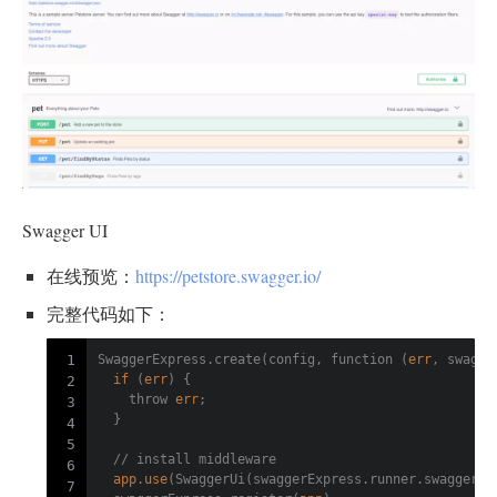
Swagger UI
在线预览：
https://petstore.swagger.io/
完整代码如下：
SwaggerExpress.create(config, function (
err
, swagge
1
if
 (
err
) {
2
    throw 
err
;
3
  }
4
5
// install middleware
6
app
.
use
(SwaggerUi(swaggerExpress.runner.swagger))
7