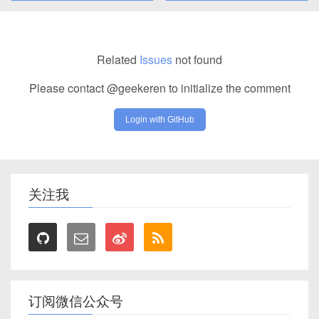
Related
Issues
not found
Please contact @geekeren to initialize the comment
Login with GitHub
关注我
订阅微信公众号