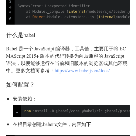
3
SyntaxError: Unexpected identifier
4
    at Module._compile (
internal
/modules/cjs/loader.js:
5
    at 
Object
.Module._extensions..js (
internal
/modules/
6
什么是babel
Babel 是一个 JavaScript 编译器，工具链，主要用于将 EC
MAScript 2015+ 版本的代码转换为向后兼容的 JavaScript
语法，以便能够运行在当前和旧版本的浏览器或其他环境
中。更多文档可参考：
https://www.babeljs.cn/docs/
如何配置？
安装依赖：
npm
 install -D @babel/core @babel/cli @babel/preset-
1
在根目录创建.babelrc文件，内容如下