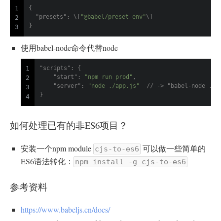
{
1
"presets"
:
 \
[
"@babel/preset-env"
\
]
2
}
3
使用babel-node命令代替node
"scripts"
:
{
1
"start"
:
"npm run prod"
,
2
"server"
:
"node ./app.js"
// -> "babel-node ./a
3
}
4
如何处理已有的非ES6项目？
安装一个npm module
可以做一些简单的
cjs-to-es6
ES6语法转化：
npm install -g cjs-to-es6
参考资料
https://www.babeljs.cn/docs/