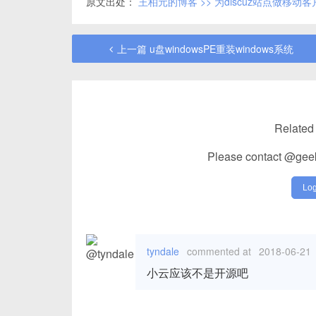
原文出处：
王柏元的博客 >> 为discuz站点做移动
上一篇
u盘windowsPE重装windows系统
Relate
Please contact @geeke
Log
tyndale
commented at
2018-06-21
小云应该不是开源吧