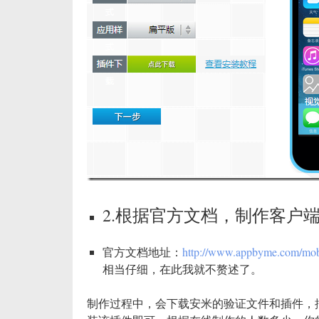
2.根据官方文档，制作客户
官方文档地址：
http://www.appbyme.com/mob
相当仔细，在此我就不赘述了。
制作过程中，会下载安米的验证文件和插件，插件可