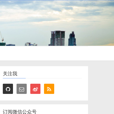
关注我
订阅微信公众号