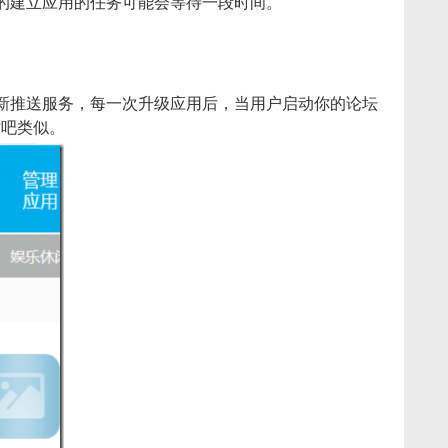
的建立应用的任务可能会等待一段时间。
新推送服务，每一次升级应用后，当用户启动你的论坛
贴吧类似。