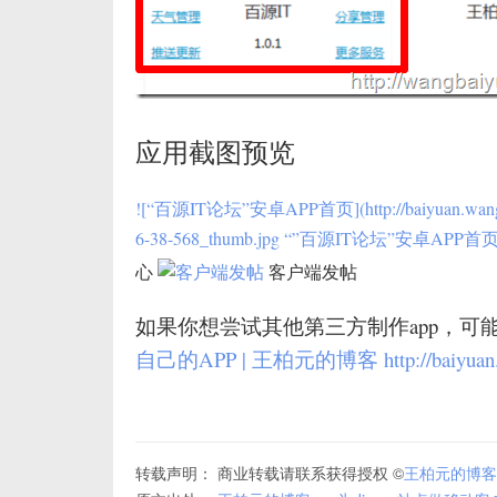
应用截图预览
![“百源IT论坛”安卓APP首页](http://baiyuan.wang/wp-
6-38-568_thumb.jpg “”百源IT论坛”安卓APP首页
心
客户端发帖
如果你想尝试其他第三方制作app，可
自己的APP | 王柏元的博客 http://baiyuan.w
转载声明： 商业转载请联系获得授权 ©
王柏元的博客