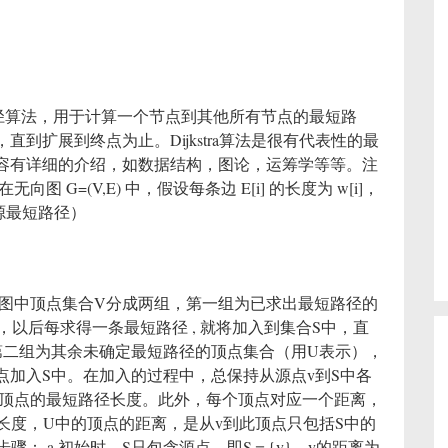
最短路径算法，用于计算一个节点到其他所有节点的最短路
到扩展到终点为止。Dijkstra算法是很有代表性的最
容有详细的介绍，如数据结构，图论，运筹学等等。注
G=(V,E) 中，假设每条边 E[i] 的长度为 w[i]，
源最短路径）
图，把图中顶点集合V分成两组，第一组为已求出最短路径的
以后每求得一条最短路径 , 就将加入到集合S中，直
第二组为其余未确定最短路径的顶点集合（用U表示），
加入S中。在加入的过程中，总保持从源点v到S中各
何顶点的最短路径长度。此外，每个顶点对应一个距离，
长度，U中的顶点的距离，是从v到此顶点只包括S中的
骤： a.初始时，S只包含源点，即S＝{v}，v的距离为