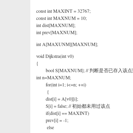
const int MAXINT = 32767;
const int MAXNUM = 10;
int dist[MAXNUM];
int prev[MAXNUM];
int A[MAXUNM][MAXNUM];
void Dijkstra(int v0)
{
bool S[MAXNUM]; // 判断是否已存入该
int n=MAXNUM;
for(int i=1; i<=n; ++i)
{
dist[i] = A[v0][i];
S[i] = false; // 初始都未用过该点
if(dist[i] == MAXINT)
prev[i] = -1;
else