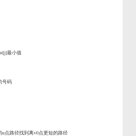
t[j]最小值
的号码
/在通过新加入的u点路径找到离v0点更短的路径