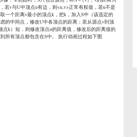
，若v与U中顶点u有边，则<u,v>正常有权值，若u不是
U中选取一个距离v最小的顶点k，把k，加入S中（该选定的
新考虑的中间点，修改U中各顶点的距离；若从源点v到顶
顶点k）短，则修改顶点u的距离值，修改后的距离值的
c直到所有顶点都包含在S中。 执行动画过程如下图