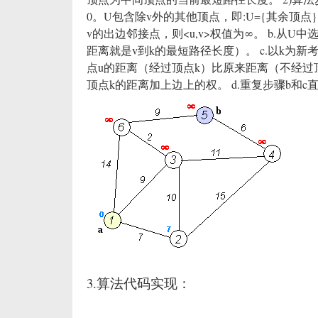
0。U包含除v外的其他顶点，即:U={其余顶点}
v的出边邻接点，则<u,v>权值为∞。 b.从
距离就是v到k的最短路径长度）。 c.以k为
点u的距离（经过顶点k）比原来距离（不经过
顶点k的距离加上边上的权。 d.重复步骤b和
3.算法代码实现：