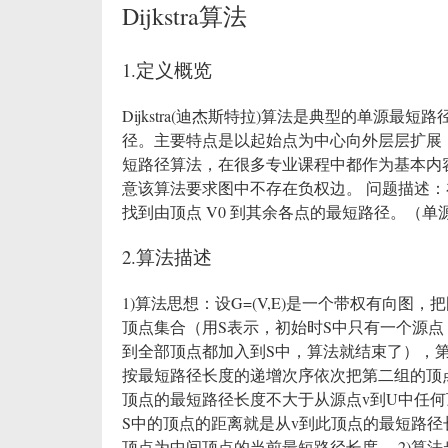
Dijkstra算法
1.定义概览
Dijkstra(迪杰斯特拉)算法是典型的单源
径。主要特点是以起始点为中心向外层层扩展，直
短路径算法，在很多专业课程中都作为基本内
意该算法要求图中不存在负权边。 问题描述：在无向图 
找到由顶点 V0 到其余各点的最短路径。（单
2.算法描述
1)算法思想：设G=(V,E)是一个带权有向
顶点集合（用S表示，初始时S中只有一个源点，
到全部顶点都加入到S中，算法就结束了），
按最短路径长度的递增次序依次把第二组的顶点
顶点的最短路径长度不大于从源点v到U中任
S中的顶点的距离就是从v到此顶点的最短路径
顶点为中间顶点的当前最短路径长度。 2)算法步