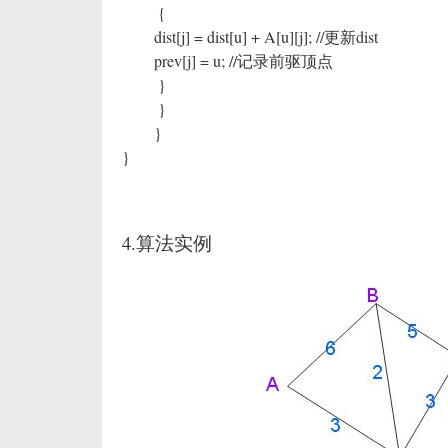
{
dist[j] = dist[u] + A[u][j]; //更新dist
prev[j] = u; //记录前驱顶点
}
}
}
}
4.算法实例